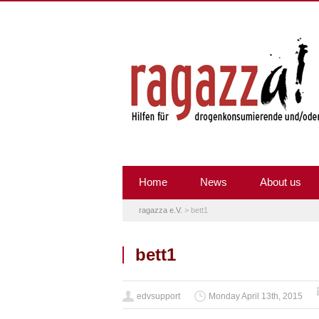
Home
News
About us
ragazza e.V.
>
bett1
bett1
edvsupport
Monday April 13th, 2015