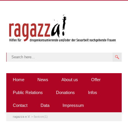
Home
News
About us
Offer
Public Relations
Donations
Infos
Contact
Data
Impressum
ragazza e.V.
>
favicon(1)