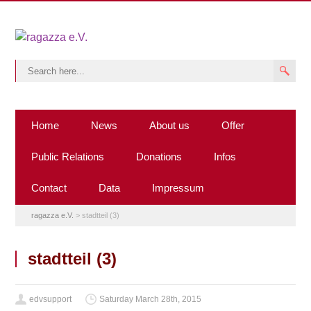
Home
News
About us
Offer
Public Relations
Donations
Infos
Contact
Data
Impressum
ragazza e.V.
>
stadtteil (3)
stadtteil (3)
edvsupport
Saturday March 28th, 2015